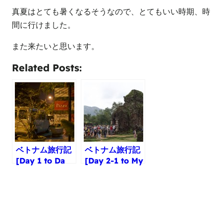
真夏はとても暑くなるそうなので、とてもいい時期、時
間に行けました。
また来たいと思います。
Related Posts:
ベトナム旅行記
ベトナム旅行記
[Day 1 to Da
[Day 2-1 to My
Nang] 初日から
Son] ミーソン
波乱の幕開け
遺跡へ！