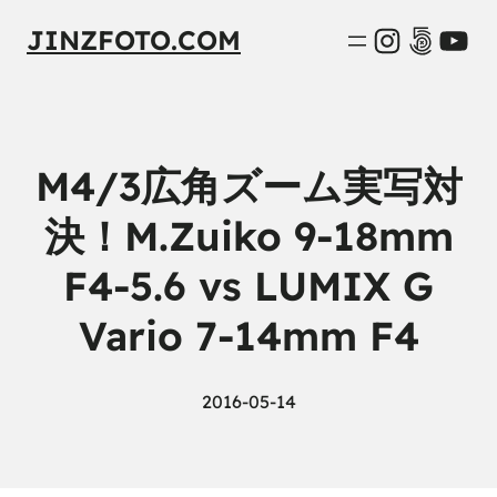
Instagra
500px
You
JINZFOTO.COM
M4/3広角ズーム実写対
決！M.Zuiko 9-18mm
F4-5.6 vs LUMIX G
Vario 7-14mm F4
2016-05-14