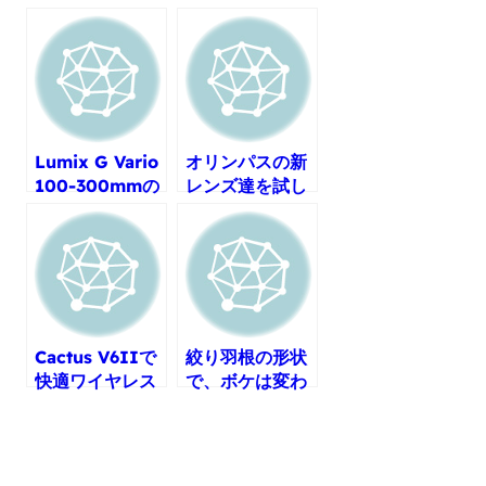
Lumix G Vario
オリンパスの新
100-300mmの
レンズ達を試し
手ぶれ補正はE-
てきました。
M1よりも下だっ
た？
Cactus V6IIで
絞り羽根の形状
快適ワイヤレス
で、ボケは変わ
生活
るのか実験！